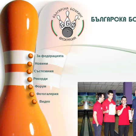
За федерацията
Новини
Състезания
Рекорди
Форум
Фотогалерия
Видео