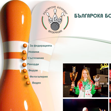
За федерацията
Новини
Състезания
Рекорди
Форум
Фотогалерия
Видео