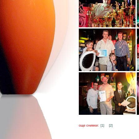
още снимки:
[1]
[2]