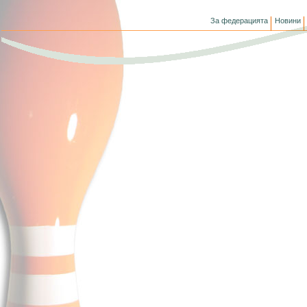
За федерацията
Новини