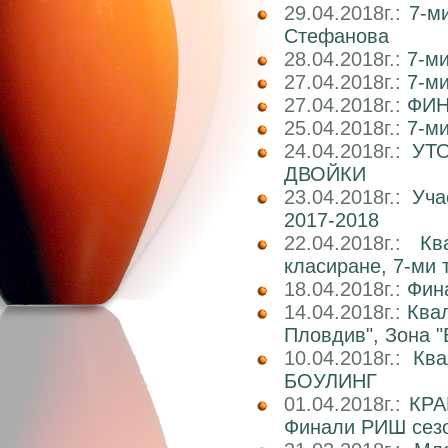
29.04.2018г.:
7-м
Стефанова
28.04.2018г.:
7-ми
27.04.2018г.:
7-ми
27.04.2018г.:
ФИН
25.04.2018г.:
7-ми
24.04.2018г.:
УТ
ДВОЙКИ
23.04.2018г.:
Уча
2017-2018
22.04.2018г.:
Кв
класиране, 7-ми 
18.04.2018г.:
Фин
14.04.2018г.:
Ква
Пловдив", Зона "
10.04.2018г.:
Кв
БОУЛИНГ
01.04.2018г.:
КРА
Финали РИШ сезо