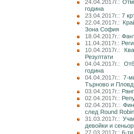
24.04.2017г.:
Отм
година
23.04.2017г.:
7 к
22.04.2017г.:
Кра
Зона София
18.04.2017г.:
Фан
11.04.2017г.:
Реги
10.04.2017г.:
Кв
Резултати
04.04.2017г.:
Отб
година
04.04.2017г.:
7-м
Търново и Пловд
03.04.2017г.:
Ран
02.04.2017г.:
Реп
02.04.2017г.:
Фин
след Round Robi
31.03.2017г.:
Уча
девойки и сеньор
27.03.2017г.:
6-ти