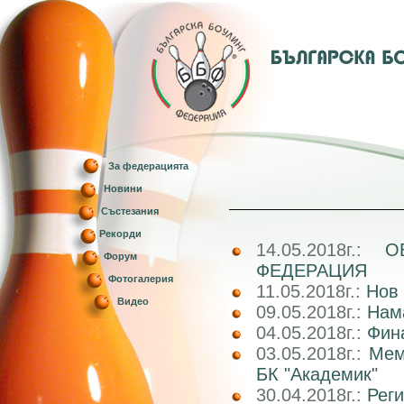
За федерацията
Новини
Състезания
Рекорди
14.05.2018г.:
О
Форум
ФЕДЕРАЦИЯ
Фотогалерия
11.05.2018г.:
Нов 
Видео
09.05.2018г.:
Нам
04.05.2018г.:
Фин
03.05.2018г.:
Мем
БК "Академик"
30.04.2018г.:
Реги