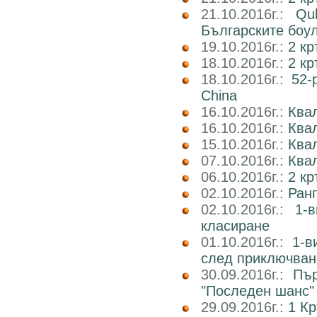
21.10.2016г.:
Qu
Българските боу
19.10.2016г.:
2 кр
18.10.2016г.:
2 к
18.10.2016г.:
52-
China
16.10.2016г.:
Квал
16.10.2016г.:
Ква
15.10.2016г.:
Ква
07.10.2016г.:
Квал
06.10.2016г.:
2 к
02.10.2016г.:
Ран
02.10.2016г.:
1-
класиране
01.10.2016г.:
1-в
след приключван
30.09.2016г.:
Пър
"Последен шанс"
29.09.2016г.:
1 Кр