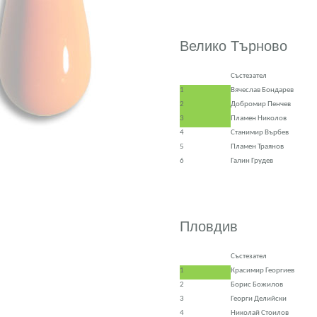
Велико Търново
Състезател
1
Вячеслав Бондарев
2
Добромир Пенчев
3
Пламен Николов
4
Станимир Върбев
5
Пламен Траянов
6
Галин Грудев
Пловдив
Състезател
1
Красимир Георгиев
2
Борис Божилов
3
Георги Делийски
4
Николай Стоилов