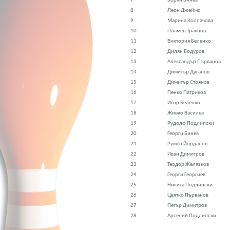
7
Борян Бинев
8
Леон Джеймс
9
Марина Колпачова
10
Пламен Траянов
11
Виктория Беленко
12
Дилян Бодуров
13
Александър Първанов
14
Димитър Дуганов
15
Димитър Стоянов
16
Пенко Патриков
17
Игор Беленко
18
Живко Василев
19
Рудолф Подлипски
20
Георги Бинев
21
Румен Йорданов
22
Иван Димитров
23
Теодор Желязков
24
Георги Георгиев
25
Никита Подлипски
26
Цвятко Първанов
27
Петър Димитров
28
Арсений Подлипски