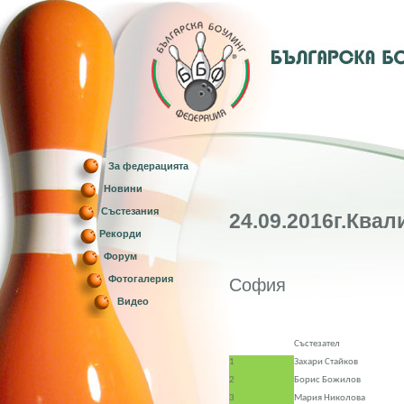
За федерацията
Новини
Състезания
24.09.2016г.Квал
Рекорди
Форум
Фотогалерия
София
Видео
Състезател
1
Захари Стайков
2
Борис Божилов
3
Мария Николова