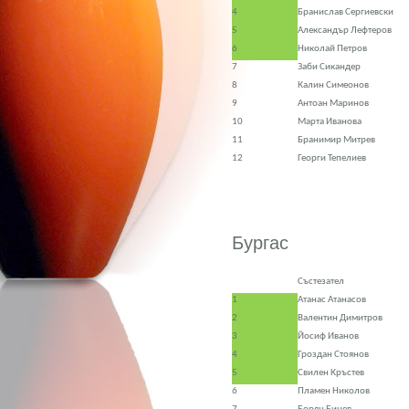
4
Бранислав Сергиевски
5
Александър Лефтеров
6
Николай Петров
7
Заби Сикандер
8
Калин Симеонов
9
Антоан Маринов
10
Марта Иванова
11
Бранимир Митрев
12
Георги Тепелиев
Бургас
Състезател
1
Атанас Атанасов
2
Валентин Димитров
3
Йосиф Иванов
4
Гроздан Стоянов
5
Свилен Кръстев
6
Пламен Николов