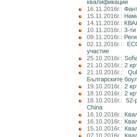
квалификации
16.11.2016г.:
Фан
15.11.2016г.:
Нама
14.11.2016г.:
КВА
10.11.2016г.:
3-ти
09.11.2016г.:
Реги
02.11.2016г.:
EC
участие
25.10.2016г.:
Sofi
21.10.2016г.:
2 кр
21.10.2016г.:
Qu
Българските боу
19.10.2016г.:
2 кр
18.10.2016г.:
2 к
18.10.2016г.:
52-
China
16.10.2016г.:
Квал
16.10.2016г.:
Ква
15.10.2016г.:
Ква
07.10.2016г.:
Квал