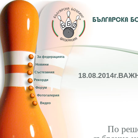
За федерацията
Новини
Състезания
18.08.2014г.ВАЖ
Рекорди
Форум
Фотогалерия
Видео
По реш