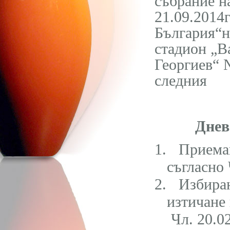
събрание н
2
1
.09.2014г
България“н
стадион „В
Георгиев“ 
следния
Днев
1.
Приеман
съгласно 
2.
Избира
изтичане
Чл. 20.0