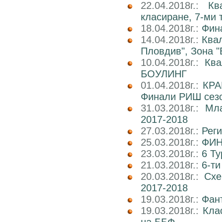
22.04.2018г.:
Кв
класиране, 7-ми 
18.04.2018г.:
Фин
14.04.2018г.:
Ква
Пловдив", Зона "
10.04.2018г.:
Кв
БОУЛИНГ
01.04.2018г.:
КРА
Финали РИШ сезо
31.03.2018г.:
Мл
2017-2018
27.03.2018г.:
Реги
25.03.2018г.:
ФИН
23.03.2018г.:
6 Т
21.03.2018г.:
6-т
20.03.2018г.:
Схе
2017-2018
19.03.2018г.:
Фан
19.03.2018г.:
Кла
на ББФ