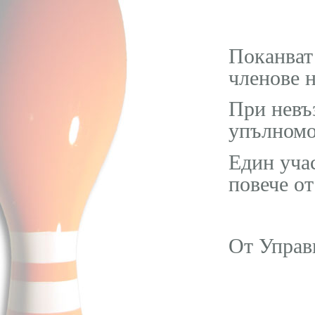
Поканват 
членове н
При невъ
упълномо
Един уча
повече от
От Управ