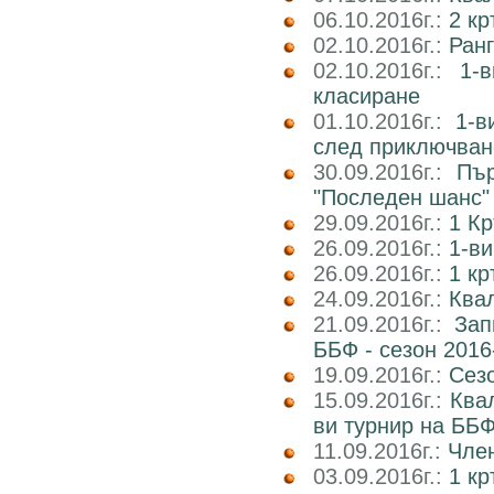
06.10.2016г.:
2 к
02.10.2016г.:
Ран
02.10.2016г.:
1-
класиране
01.10.2016г.:
1-в
след приключван
30.09.2016г.:
Пър
"Последен шанс"
29.09.2016г.:
1 Кр
26.09.2016г.:
1-ви
26.09.2016г.:
1 кр
24.09.2016г.:
Квал
21.09.2016г.:
Зап
ББФ - сезон 2016
19.09.2016г.:
Сез
15.09.2016г.:
Ква
ви турнир на ББФ
11.09.2016г.:
Член
03.09.2016г.:
1 кр