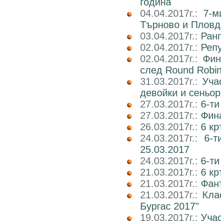
година
04.04.2017г.:
7-м
Търново и Пловд
03.04.2017г.:
Ран
02.04.2017г.:
Реп
02.04.2017г.:
Фин
след Round Robi
31.03.2017г.:
Уча
девойки и сеньор
27.03.2017г.:
6-ти
27.03.2017г.:
Фин
26.03.2017г.:
6 кр
24.03.2017г.:
6-т
25.03.2017
24.03.2017г.:
6-т
21.03.2017г.:
6 кр
21.03.2017г.:
Фан
21.03.2017г.:
Кла
Бургас 2017"
19.03.2017г.:
Учас