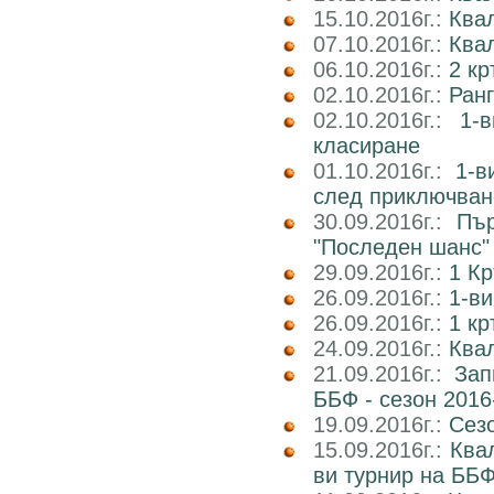
15.10.2016г.:
Ква
07.10.2016г.:
Квал
06.10.2016г.:
2 к
02.10.2016г.:
Ран
02.10.2016г.:
1-
класиране
01.10.2016г.:
1-в
след приключван
30.09.2016г.:
Пър
"Последен шанс"
29.09.2016г.:
1 Кр
26.09.2016г.:
1-ви
26.09.2016г.:
1 кр
24.09.2016г.:
Квал
21.09.2016г.:
Зап
ББФ - сезон 2016
19.09.2016г.:
Сез
15.09.2016г.:
Ква
ви турнир на ББФ