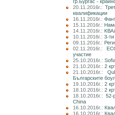
гр.Бургас - край
20.11.2016г.:
Тре
квалификации
16.11.2016г.:
Фан
15.11.2016г.:
Нама
14.11.2016г.:
КВА
10.11.2016г.:
3-ти
09.11.2016г.:
Реги
02.11.2016г.:
EC
участие
25.10.2016г.:
Sofi
21.10.2016г.:
2 кр
21.10.2016г.:
Qu
Българските боу
19.10.2016г.:
2 кр
18.10.2016г.:
2 к
18.10.2016г.:
52-
China
16.10.2016г.:
Квал
16.10.2016г.:
Ква