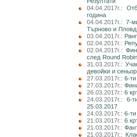
Резултати
04.04.2017г.:
Отб
година
04.04.2017г.:
7-м
Търново и Пловд
03.04.2017г.:
Ран
02.04.2017г.:
Реп
02.04.2017г.:
Фин
след Round Robi
31.03.2017г.:
Уча
девойки и сеньор
27.03.2017г.:
6-ти
27.03.2017г.:
Фин
26.03.2017г.:
6 кр
24.03.2017г.:
6-т
25.03.2017
24.03.2017г.:
6-т
21.03.2017г.:
6 кр
21.03.2017г.:
Фан
21.03.2017г.:
Кла