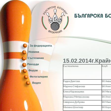
За федерацията
Новини
Състезания
15.02.2014г.Кра
Рекорди
Състезателка
Клуб
Форум
Фотогалерия
Радка Дангова
БК Аква
Видео
Марина Стефанова
БК Атия
Елена Каракашева
БК Мега
Мариана Метексинова
БК Атия
Северина Добрева
БК Мак
Милена Шниткер
БК Кор