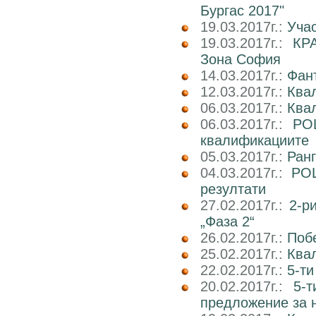
Бургас 2017"
19.03.2017г.:
Учас
19.03.2017г.:
КР
Зона София
14.03.2017г.:
Фан
12.03.2017г.:
Ква
06.03.2017г.:
Квал
06.03.2017г.:
РО
квалификациите
05.03.2017г.:
Ран
04.03.2017г.:
РОШ
резултати
27.02.2017г.:
2-р
„Фаза 2“
26.02.2017г.:
Поб
25.02.2017г.:
Ква
22.02.2017г.:
5-ти
20.02.2017г.:
5-
предложение за 