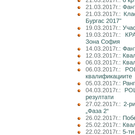
21.03.2017г.:
6 кр
21.03.2017г.:
Фан
21.03.2017г.:
Кла
Бургас 2017"
19.03.2017г.:
Учас
19.03.2017г.:
КР
Зона София
14.03.2017г.:
Фан
12.03.2017г.:
Ква
06.03.2017г.:
Квал
06.03.2017г.:
РО
квалификациите
05.03.2017г.:
Ран
04.03.2017г.:
РОШ
резултати
27.02.2017г.:
2-р
„Фаза 2“
26.02.2017г.:
Поб
25.02.2017г.:
Ква
22.02.2017г.:
5-ти