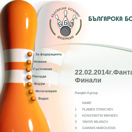
За федерацията
Новини
Състезания
22.02.2014г.Фан
Рекорди
Финали
Форум
Фотогалерия
Ranglist A group
Видео
NAME
1
PLAMEN STANCHEV
2
KONSTANTIN MIKHEEV
3
YAVOR MILANOV
4
GIANNIS MAROUSSIS