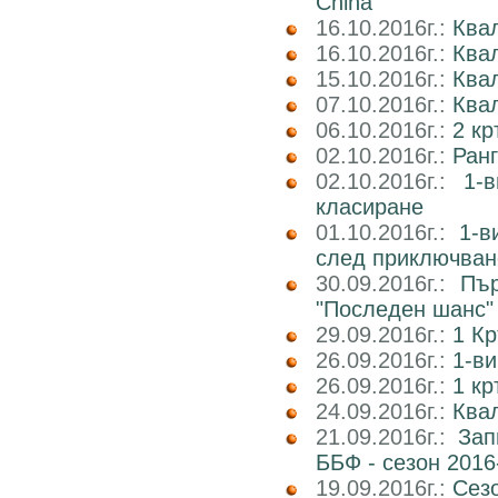
China
16.10.2016г.:
Квал
16.10.2016г.:
Ква
15.10.2016г.:
Ква
07.10.2016г.:
Квал
06.10.2016г.:
2 к
02.10.2016г.:
Ран
02.10.2016г.:
1-
класиране
01.10.2016г.:
1-в
след приключван
30.09.2016г.:
Пър
"Последен шанс"
29.09.2016г.:
1 Кр
26.09.2016г.:
1-ви
26.09.2016г.:
1 кр
24.09.2016г.:
Квал
21.09.2016г.:
Зап
ББФ - сезон 2016
19.09.2016г.:
Сез