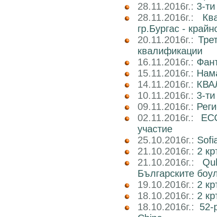
28.11.2016г.:
3-ти
28.11.2016г.:
Кв
гр.Бургас - край
20.11.2016г.:
Тре
квалификации
16.11.2016г.:
Фан
15.11.2016г.:
Нама
14.11.2016г.:
КВА
10.11.2016г.:
3-ти
09.11.2016г.:
Реги
02.11.2016г.:
EC
участие
25.10.2016г.:
Sofi
21.10.2016г.:
2 кр
21.10.2016г.:
Qu
Българските боу
19.10.2016г.:
2 кр
18.10.2016г.:
2 к
18.10.2016г.:
52-