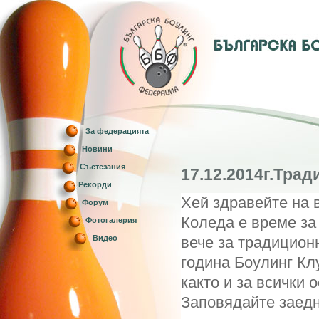
За федерацията
Новини
Състезания
17.12.2014г.Тра
Рекорди
Хей здравейте на 
Форум
Коледа е време за 
Фотогалерия
Видео
вече за традиционно
година
Боулинг Кл
както и за всички 
Заповядайте заедн