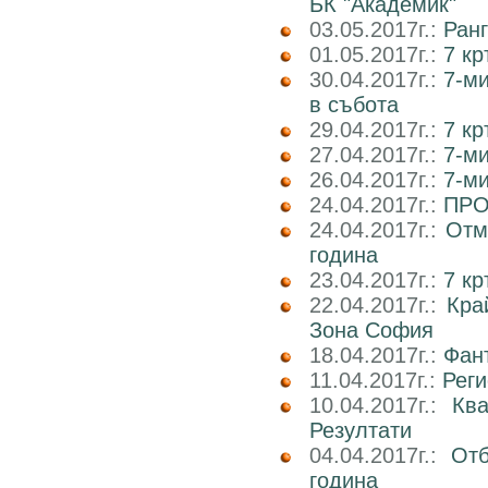
БК "Академик"
03.05.2017г.:
Ранг
01.05.2017г.:
7 кр
30.04.2017г.:
7-м
в събота
29.04.2017г.:
7 к
27.04.2017г.:
7-м
26.04.2017г.:
7-м
24.04.2017г.:
ПРО
24.04.2017г.:
Отм
година
23.04.2017г.:
7 к
22.04.2017г.:
Кра
Зона София
18.04.2017г.:
Фан
11.04.2017г.:
Реги
10.04.2017г.:
Кв
Резултати
04.04.2017г.:
Отб
година