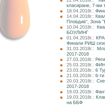
22.04.2018г.:
Кв
класиране, 7-ми 
18.04.2018г.:
Фин
14.04.2018г.:
Ква
Пловдив", Зона "
10.04.2018г.:
Кв
БОУЛИНГ
01.04.2018г.:
КРА
Финали РИШ сезо
31.03.2018г.:
Мл
2017-2018
27.03.2018г.:
Реги
25.03.2018г.:
ФИН
23.03.2018г.:
6 Т
21.03.2018г.:
6-т
20.03.2018г.:
Схе
2017-2018
19.03.2018г.:
Фан
19.03.2018г.:
Кла
на ББФ