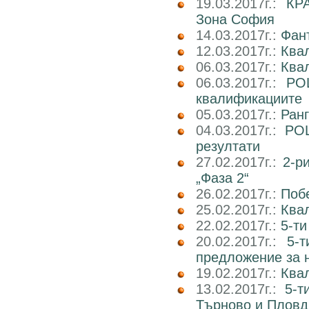
19.03.2017г.:
КР
Зона София
14.03.2017г.:
Фан
12.03.2017г.:
Ква
06.03.2017г.:
Квал
06.03.2017г.:
РО
квалификациите
05.03.2017г.:
Ран
04.03.2017г.:
РОШ
резултати
27.02.2017г.:
2-р
„Фаза 2“
26.02.2017г.:
Поб
25.02.2017г.:
Ква
22.02.2017г.:
5-ти
20.02.2017г.:
5-
предложение за 
19.02.2017г.:
Ква
13.02.2017г.:
5-т
Търново и Пловд