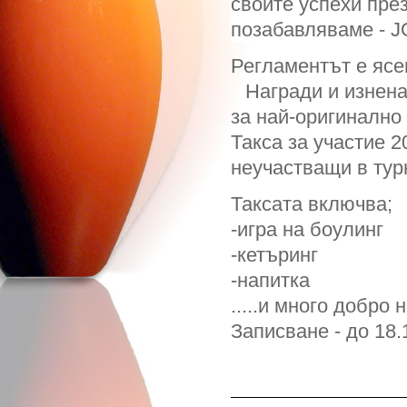
своите успехи през
позабавляваме - J
Регламентът е ясен
Награди и изнена
за най-оригинално
Такса за участие 20
неучастващи в турн
Таксата включва;
-игра на боулинг
-кетъринг
-напитка
.....и много добро н
Записване - до 18.