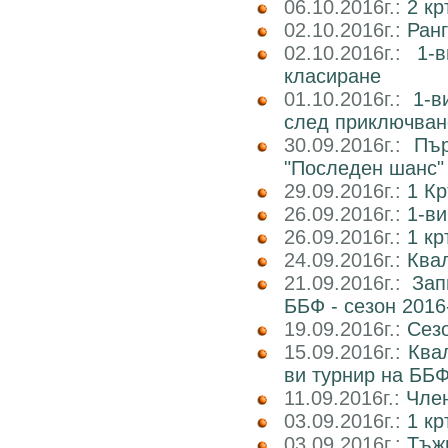
06.10.2016г.:
2 к
02.10.2016г.:
Ран
02.10.2016г.:
1-
класиране
01.10.2016г.:
1-в
след приключван
30.09.2016г.:
Пър
"Последен шанс"
29.09.2016г.:
1 Кр
26.09.2016г.:
1-ви
26.09.2016г.:
1 кр
24.09.2016г.:
Квал
21.09.2016г.:
Зап
ББФ - сезон 2016
19.09.2016г.:
Сез
15.09.2016г.:
Ква
ви турнир на ББФ
11.09.2016г.:
Член
03.09.2016г.:
1 кр
03.09.2016г.:
Тъж