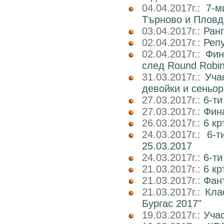
04.04.2017г.:
7-м
Търново и Пловд
03.04.2017г.:
Ран
02.04.2017г.:
Реп
02.04.2017г.:
Фин
след Round Robi
31.03.2017г.:
Уча
девойки и сеньор
27.03.2017г.:
6-ти
27.03.2017г.:
Фин
26.03.2017г.:
6 кр
24.03.2017г.:
6-т
25.03.2017
24.03.2017г.:
6-т
21.03.2017г.:
6 кр
21.03.2017г.:
Фан
21.03.2017г.:
Кла
Бургас 2017"
19.03.2017г.:
Учас